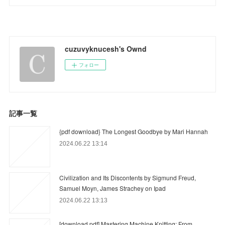
cuzuvyknucesh's Ownd
フォロー
記事一覧
{pdf download} The Longest Goodbye by Mari Hannah
2024.06.22 13:14
Civilization and Its Discontents by Sigmund Freud,
Samuel Moyn, James Strachey on Ipad
2024.06.22 13:13
[download pdf] Mastering Machine Knitting: From