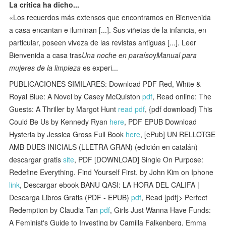
La crítica ha dicho...
«Los recuerdos más extensos que encontramos en Bienvenida
a casa encantan e iluminan [...]. Sus viñetas de la infancia, en
particular, poseen viveza de las revistas antiguas [...]. Leer
Bienvenida a casa tras
Una noche en paraíso
y
Manual para
mujeres de la limpieza
es experi...
PUBLICACIONES SIMILARES: Download PDF Red, White &
Royal Blue: A Novel by Casey McQuiston
pdf
, Read online: The
Guests: A Thriller by Margot Hunt
read pdf
, {pdf download} This
Could Be Us by Kennedy Ryan
here
, PDF EPUB Download
Hysteria by Jessica Gross Full Book
here
, [ePub] UN RELLOTGE
AMB DUES INICIALS (LLETRA GRAN) (edición en catalán)
descargar gratis
site
, PDF [DOWNLOAD] Single On Purpose:
Redefine Everything. Find Yourself First. by John Kim on Iphone
link
, Descargar ebook BANU QASI: LA HORA DEL CALIFA |
Descarga Libros Gratis (PDF - EPUB)
pdf
, Read [pdf]> Perfect
Redemption by Claudia Tan
pdf
, Girls Just Wanna Have Funds:
A Feminist's Guide to Investing by Camilla Falkenberg, Emma