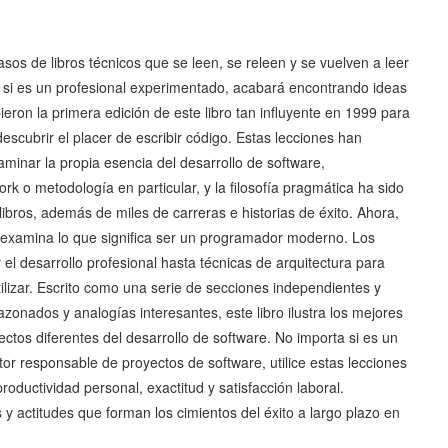
os de libros técnicos que se leen, se releen y se vuelven a leer
 si es un profesional experimentado, acabará encontrando ideas
on la primera edición de este libro tan influyente en 1999 para
escubrir el placer de escribir código. Estas lecciones han
nar la propia esencia del desarrollo de software,
k o metodología en particular, y la filosofía pragmática ha sido
libros, además de miles de carreras e historias de éxito. Ahora,
eexamina lo que significa ser un programador moderno. Los
el desarrollo profesional hasta técnicas de arquitectura para
tilizar. Escrito como una serie de secciones independientes y
zonados y analogías interesantes, este libro ilustra los mejores
tos diferentes del desarrollo de software. No importa si es un
or responsable de proyectos de software, utilice estas lecciones
oductividad personal, exactitud y satisfacción laboral.
 y actitudes que forman los cimientos del éxito a largo plazo en