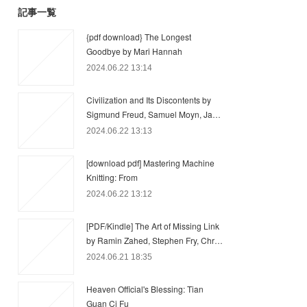
記事一覧
{pdf download} The Longest
Goodbye by Mari Hannah
2024.06.22 13:14
Civilization and Its Discontents by
Sigmund Freud, Samuel Moyn, Ja…
2024.06.22 13:13
[download pdf] Mastering Machine
Knitting: From
2024.06.22 13:12
[PDF/Kindle] The Art of Missing Link
by Ramin Zahed, Stephen Fry, Chr…
2024.06.21 18:35
Heaven Official's Blessing: Tian
Guan Ci Fu