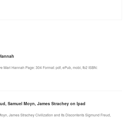
 Hannah
Mari Hannah Page: 304 Format: pdf, ePub, mobi, fb2 ISBN:
reud, Samuel Moyn, James Strachey on Ipad
Moyn, James Strachey Civilization and Its Discontents Sigmund Freud,