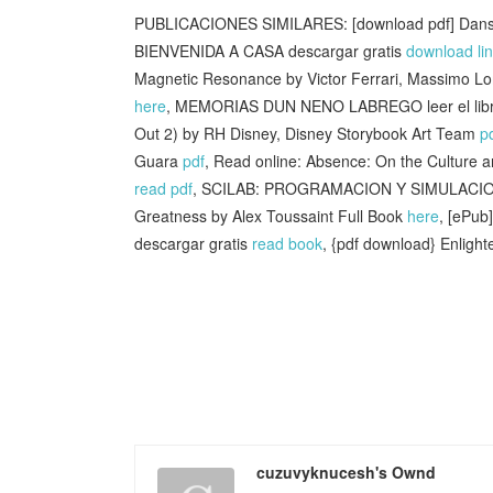
PUBLICACIONES SIMILARES: [download pdf] Dans n
BIENVENIDA A CASA descargar gratis
download li
Magnetic Resonance by Victor Ferrari, Massimo Lomb
here
, MEMORIAS DUN NENO LABREGO leer el lib
Out 2) by RH Disney, Disney Storybook Art Team
p
Guara
pdf
, Read online: Absence: On the Culture a
read pdf
, SCILAB: PROGRAMACION Y SIMULACION
Greatness by Alex Toussaint Full Book
here
, [ePu
descargar gratis
read book
, {pdf download} Enligh
cuzuvyknucesh's Ownd