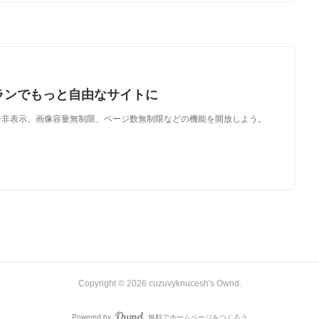
ランでもっと自由なサイトに
で、広告非表示、画像容量無制限、ページ数無制限などの機能を開放しよう。
Copyright ©
2026
cuzuvyknucesh's Ownd
.
Powered by
無料でホームページをつくろう