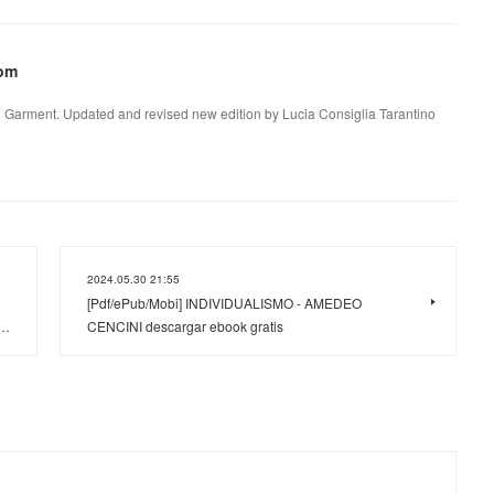
rom
d Garment. Updated and revised new edition by Lucia Consiglia Tarantino
2024.05.30 21:55
[Pdf/ePub/Mobi] INDIVIDUALISMO - AMEDEO
I…
CENCINI descargar ebook gratis