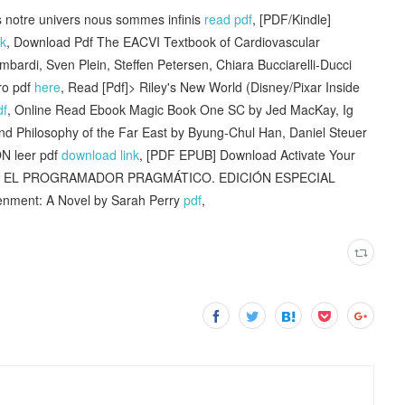
otre univers nous sommes infinis
read pdf
, [PDF/Kindle]
nk
, Download Pdf The EACVI Textbook of Cardiovascular
ardi, Sven Plein, Steffen Petersen, Chiara Bucciarelli-Ducci
ro pdf
here
, Read [Pdf]> Riley's New World (Disney/Pixar Inside
df
, Online Read Ebook Magic Book One SC by Jed MacKay, Ig
nd Philosophy of the Far East by Byung-Chul Han, Daniel Steuer
 leer pdf
download link
, [PDF EPUB] Download Activate Your
b] EL PROGRAMADOR PRAGMÁTICO. EDICIÓN ESPECIAL
tenment: A Novel by Sarah Perry
pdf
,